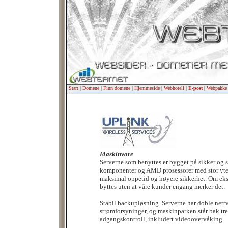
Start
|
Domene
|
Finn domene
|
Hjemmeside
|
Webhotell
|
E-post
|
Webpakke
Maskinvare
Serverne som benyttes er bygget på sikker og 
komponenter og AMD prosessorer med stor ytel
maksimal oppetid og høyere sikkerhet. Om eks.
byttes uten at våre kunder engang merker det.
Stabil backupløsning. Serverne har doble nett
strømforsyninger, og maskinparken står bak tre
adgangskontroll, inkludert videoovervåking.