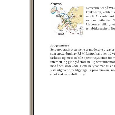
Nettverk
Nettverket er på W
kantswitch, koblet i 
mot NIX (knutepunkte
samt mot utlandet. Ne
Ciscorutet, tilknytt
terrabitkapasitet i E
Programvare
Serveroperativsystemene er modererte utgaver
som støtter bruk av RPM. Linux har over tid vi
raskeste og mest stabile operativsystemet for m
internett, og gir også store muligheter innenf
med åpen kildekode. Dette betyr at man til en 
siste utgavene av tilgjengelig programvare, no
et sikkert og stabilt miljø.